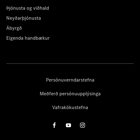
Þjónusta og viðhald
Neyðarþjónusta
Ábyrgð
Eigenda handbækur
Persónuverndarstefna
Meðferð persónuupplýsinga
Vafrakökustefna