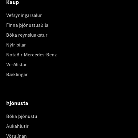
Kaup
Vefsýningarsalur
Finna þjónustuaðila
Bóka reynsluakstur
Nýir bílar
Notaðir Mercedes-Benz
Verðlistar
Bæklingar
Þjónusta
Bóka þjónustu
Aukahlutir
Vörulínan