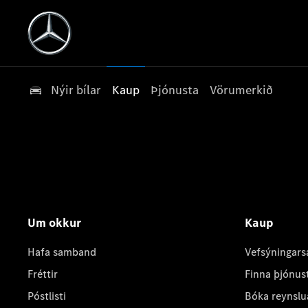
Nýir bílar
Kaup
Þjónusta
Vörumerkið
Um okkur
Kaup
Hafa samband
Vefsýningars
Fréttir
Finna þjónus
Póstlisti
Bóka reynslu