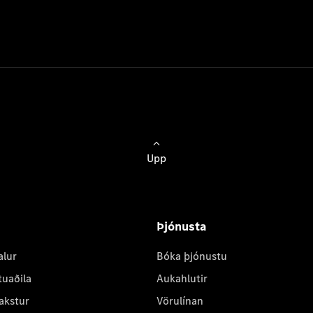
Upp
Þjónusta
alur
Bóka þjónustu
tuaðila
Aukahlutir
akstur
Vörulínan