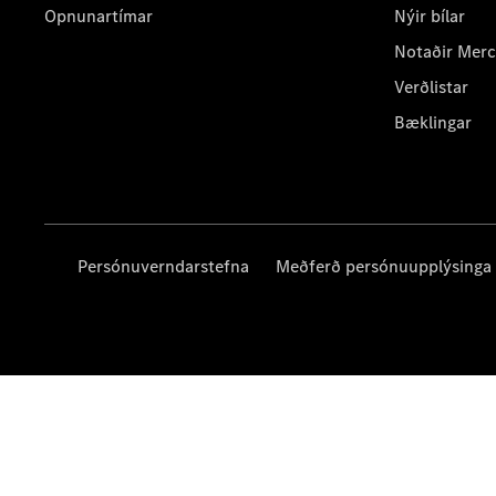
Opnunartímar
Nýir bílar
Notaðir Mer
Verðlistar
Bæklingar
Persónuverndarstefna
Meðferð persónuupplýsinga