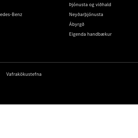
Þjónusta og viðhald
cedes-Benz
Neyðarþjónusta
Ábyrgð
Eigenda handbækur
Vafrakökustefna