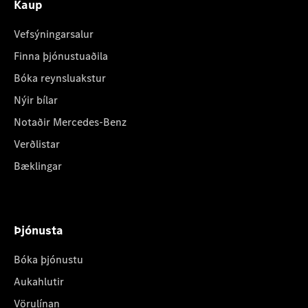
Kaup
Vefsýningarsalur
Finna þjónustuaðila
Bóka reynsluakstur
Nýir bílar
Notaðir Mercedes-Benz
Verðlistar
Bæklingar
Þjónusta
Bóka þjónustu
Aukahlutir
Vörulínan