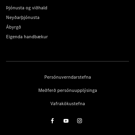
Þjónusta og viðhald
Neyðarþjónusta
Ábyrgð
Eigenda handbækur
Persónuverndarstefna
Meðferð persónuupplýsinga
Vafrakökustefna