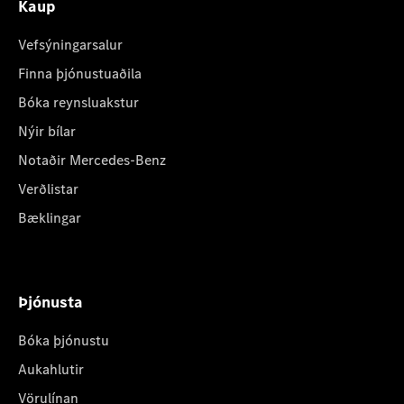
Kaup
Vefsýningarsalur
Finna þjónustuaðila
Bóka reynsluakstur
Nýir bílar
Notaðir Mercedes-Benz
Verðlistar
Bæklingar
Þjónusta
Bóka þjónustu
Aukahlutir
Vörulínan