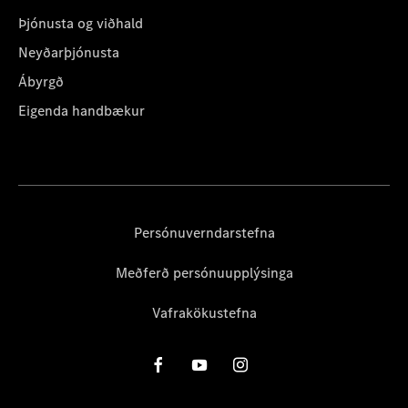
Þjónusta og viðhald
Neyðarþjónusta
Ábyrgð
Eigenda handbækur
Persónuverndarstefna
Meðferð persónuupplýsinga
Vafrakökustefna