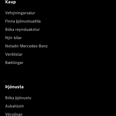
Kaup
Vefsýningarsalur
Finna þjónustuaðila
Bóka reynsluakstur
Nýir bílar
Notaðir Mercedes-Benz
Verðlistar
Bæklingar
Þjónusta
Bóka þjónustu
Aukahlutir
Vörulínan