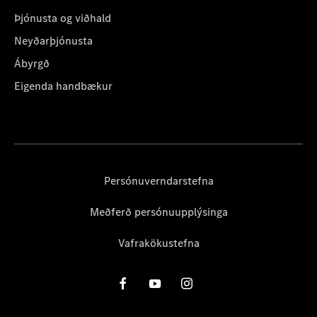
Þjónusta og viðhald
Neyðarþjónusta
Ábyrgð
Eigenda handbækur
Persónuverndarstefna
Meðferð persónuupplýsinga
Vafrakökustefna