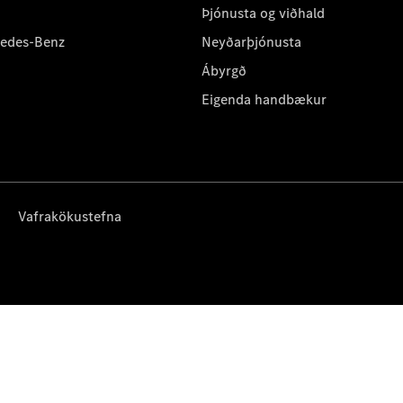
Þjónusta og viðhald
cedes-Benz
Neyðarþjónusta
Ábyrgð
Eigenda handbækur
Vafrakökustefna