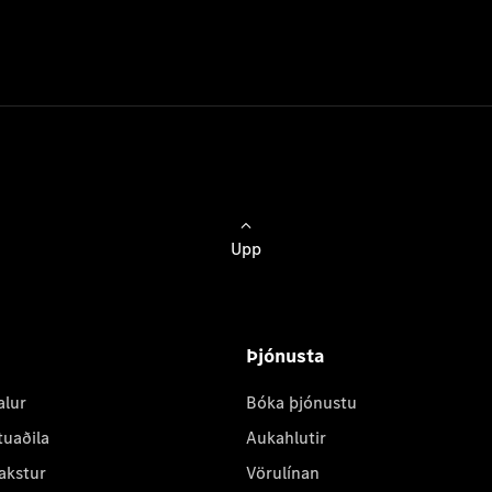
Upp
Þjónusta
alur
Bóka þjónustu
tuaðila
Aukahlutir
akstur
Vörulínan