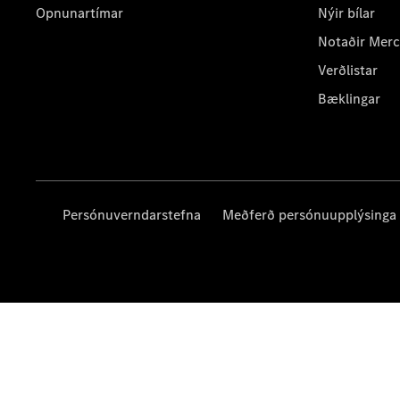
Opnunartímar
Nýir bílar
Notaðir Mer
Verðlistar
Bæklingar
Persónuverndarstefna
Meðferð persónuupplýsinga