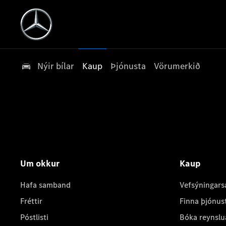
Nýir bílar
Kaup
Þjónusta
Vörumerkið
Um okkur
Kaup
Hafa samband
Vefsýningars
Fréttir
Finna þjónus
Póstlisti
Bóka reynslu