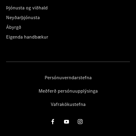
Þjónusta og viðhald
Neyðarþjónusta
Ábyrgð
Eigenda handbækur
Persónuverndarstefna
Meðferð persónuupplýsinga
Vafrakökustefna