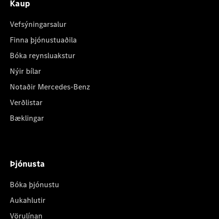
Kaup
Vefsýningarsalur
Finna þjónustuaðila
Bóka reynsluakstur
Nýir bílar
Notaðir Mercedes-Benz
Verðlistar
Bæklingar
Þjónusta
Bóka þjónustu
Aukahlutir
Vörulínan