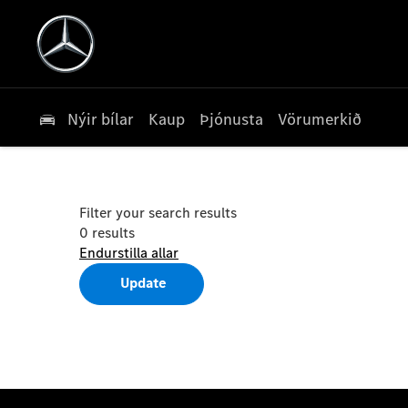
Nýir bílar
Kaup
Þjónusta
Vörumerkið
Filter your search results
0
results
Endurstilla allar
Update