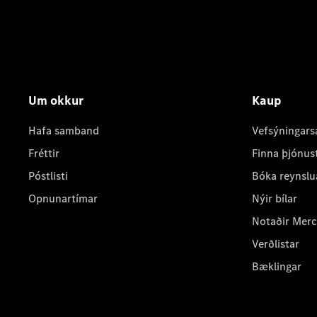
Um okkur
Kaup
Hafa samband
Vefsýningars
Fréttir
Finna þjónus
Póstlisti
Bóka reynslu
Opnunartímar
Nýir bílar
Notaðir Mer
Verðlistar
Bæklingar