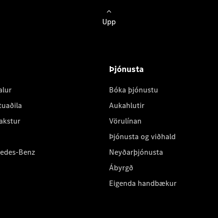
Upp
Þjónusta
alur
Bóka þjónustu
tuaðila
Aukahlutir
akstur
Vörulínan
Þjónusta og viðhald
cedes-Benz
Neyðarþjónusta
Ábyrgð
Eigenda handbækur